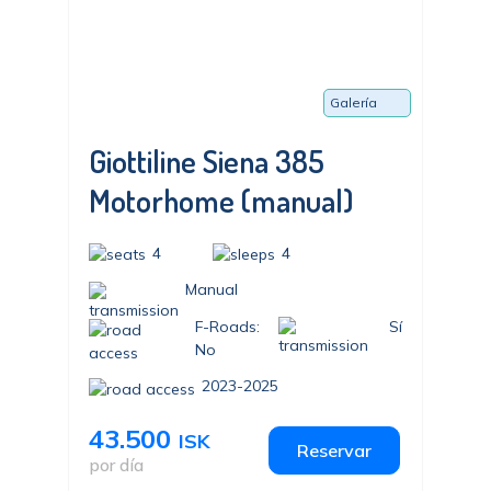
Galería
Giottiline Siena 385
Motorhome (manual)
4
4
Manual
F-Roads:
Sí
No
2023-2025
43.500
ISK
Reservar
por día