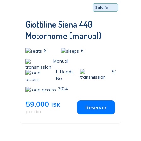
Galería
Giottiline Siena 440
Motorhome (manual)
6
6
Manual
F-Roads:
Sí
No
2024
59.000
ISK
Reservar
por día