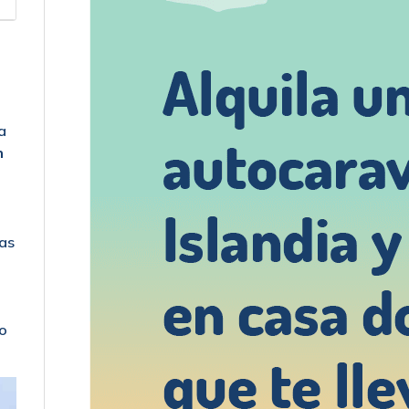
a
n
uas
io